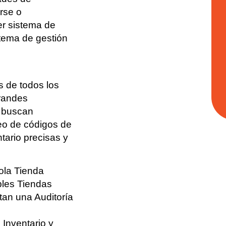
rse o
er sistema de
stema de gestión
 de todos los
randes
e buscan
eo de códigos de
ntario precisas y
ola Tienda
ples Tiendas
an una Auditoría
 Inventario y