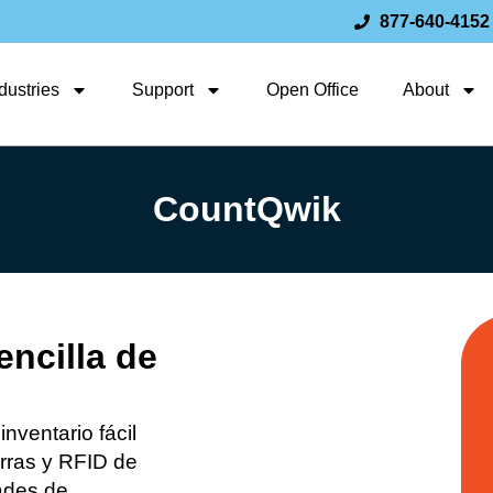
877-640-4152
dustries
Support
Open Office
About
CountQwik
ncilla de
nventario fácil
rras y RFID de
dades de